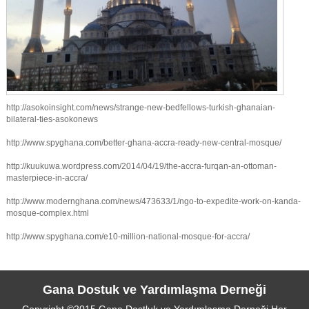
http://asokoinsight.com/news/strange-new-bedfellows-turkish-ghanaian-
bilateral-ties-asokonews
http://www.spyghana.com/better-ghana-accra-ready-new-central-mosque/
http://kuukuwa.wordpress.com/2014/04/19/the-accra-furqan-an-ottoman-
masterpiece-in-accra/
http://www.modernghana.com/news/473633/1/ngo-to-expedite-work-on-kanda-
mosque-complex.html
http://www.spyghana.com/e10-million-national-mosque-for-accra/
Gana Dostuk ve Yardımlaşma Derneği